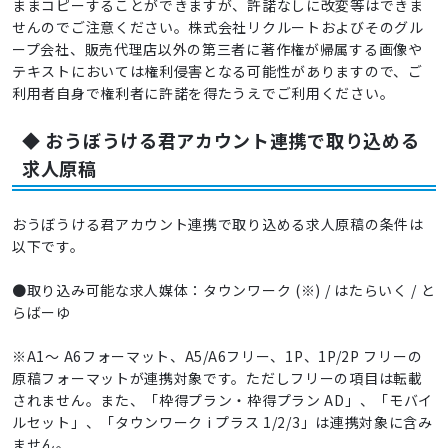
ままコピーすることができますが、許諾なしに改変等はできま
せんのでご注意ください。株式会社リクルートおよびそのグル
ープ会社、販売代理店以外の第三者に著作権が帰属する画像や
テキストにおいては権利侵害となる可能性がありますので、ご
利用者自身で権利者に許諾を得たうえでご利用ください。
◆ おうぼうける君アカウント連携で取り込める
求人原稿
おうぼうける君アカウント連携で取り込める求人原稿の条件は
以下です。
●取り込み可能な求人媒体：タウンワーク (※) / はたらいく / と
らばーゆ
※A1～ A6フォーマット、A5/A6フリー、1P、1P/2P フリーの
原稿フォーマットが連携対象です。ただしフリーの項目は転載
されません。また、「枠得プラン・枠得プラン AD」、「モバイ
ルセット」、「タウンワーク i プラス 1/2/3」は連携対象に含み
ません。