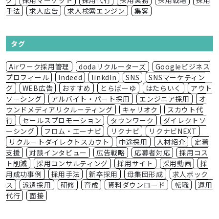
グ
採用マーケット
採用代行
採用実務
採用戦略
採用
手法
求人広告
求人検索エンジン
集客
タグ
Airワーク採用管理
dodaリクルーターズ
Googleビジネス
プロフィール
Indeed
linkdIn
SNS
SNSマーケティン
グ
WEB広告
おすすめ
とらばーゆ
はたらいく
アウト
ソーシング
アルバイト・パート採用
エンジニア採用
オ
ウンドメディアリクルーティング
キャリオク
スカウト代
行
セールスプロモーション
タウンワーク
ダイレクトソ
ーシング
フロム・エーナビ
リクナビ
リクナビNEXT
リクルートダイレクトスカウト
中途採用
人材紹介
定着
支援
対談インタビュー
広告戦略
応募者対応
採用コス
ト削減
採用コンサルティング
採用サイト
採用動画
採
用成功事例
採用手法
新卒採用
母集団形成
求人ボック
ス
派遣採用
研修
育成
資料ダウンロード
転職
運用
代行
面接