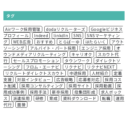
タグ
Airワーク採用管理
dodaリクルーターズ
Googleビジネス
プロフィール
Indeed
linkdIn
SNS
SNSマーケティン
グ
WEB広告
おすすめ
とらばーゆ
はたらいく
アウト
ソーシング
アルバイト・パート採用
エンジニア採用
オ
ウンドメディアリクルーティング
キャリオク
スカウト代
行
セールスプロモーション
タウンワーク
ダイレクトソ
ーシング
フロム・エーナビ
リクナビ
リクナビNEXT
リクルートダイレクトスカウト
中途採用
人材紹介
定着
支援
対談インタビュー
広告戦略
応募者対応
採用コス
ト削減
採用コンサルティング
採用サイト
採用動画
採
用成功事例
採用手法
新卒採用
母集団形成
求人ボック
ス
派遣採用
研修
育成
資料ダウンロード
転職
運用
代行
面接