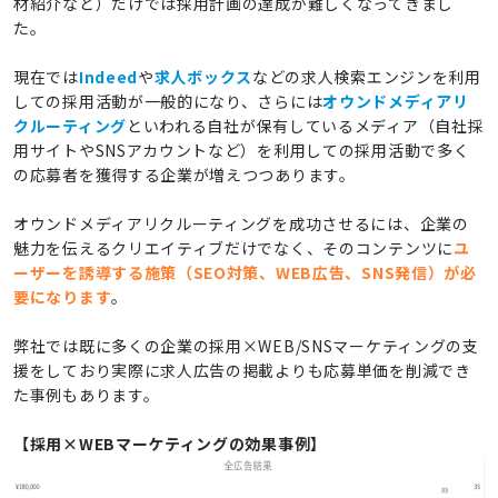
材紹介など）だけでは採用計画の達成が難しくなってきまし
た。
現在では
Indeed
や
求人ボックス
などの求人検索エンジンを利用
しての採用活動が一般的になり、さらには
オウンドメディアリ
クルーティング
といわれる自社が保有しているメディア（自社採
用サイトやSNSアカウントなど）を利用しての採用活動で多く
の応募者を獲得する企業が増えつつあります。
オウンドメディアリクルーティングを成功させるには、企業の
魅力を伝えるクリエイティブだけでなく、そのコンテンツに
ユ
ーザーを誘導する施策（SEO対策、WEB広告、SNS発信）が必
要になります
。
弊社では既に多くの企業の採用×WEB/SNSマーケティングの支
援をしており実際に求人広告の掲載よりも応募単価を削減でき
た事例もあります。
【採用×WEBマーケティングの効果事例】