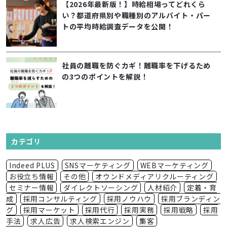
【2026年最新版！】時給相場ってどれくら
い？都道府県別や職種別のアルバイト・パー
トの平均時給調査データを公開！
社員の離職を防ぐカギ！離職率を下げるため
の3つのポイントを解説！
カテゴリ
Indeed PLUS
SNSマーケティング
WEBマーケティング
お役立ち情報
その他
オウンドメディアリクルーティング
セミナー情報
ダイレクトソーシング
人材紹介
定着・育
成
採用コンサルティング
採用ノウハウ
採用ブランディン
グ
採用マーケット
採用代行
採用実務
採用戦略
採用
手法
求人広告
求人検索エンジン
集客