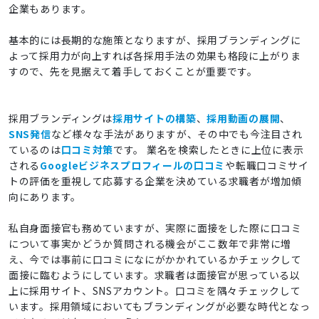
企業もあります。
基本的には長期的な施策となりますが、採用ブランディングに
よって採用力が向上すれば各採用手法の効果も格段に上がりま
すので、先を見据えて着手しておくことが重要です。
採用ブランディングは
採用サイトの構築
、
採用動画の展開
、
SNS発信
など様々な手法がありますが、その中でも今注目され
ているのは
口コミ対策
です。 業名を検索したときに上位に表示
される
Googleビジネスプロフィールの口コミ
や転職口コミサイ
トの評価を重視して応募する企業を決めている求職者が増加傾
向にあります。
私自身面接官も務めていますが、実際に面接をした際に口コミ
について事実かどうか質問される機会がここ数年で非常に増
え、今では事前に口コミになにがかかれているかチェックして
面接に臨むようにしています。求職者は面接官が思っている以
上に採用サイト、SNSアカウント。口コミを隅々チェックして
います。採用領域においてもブランディングが必要な時代となっ