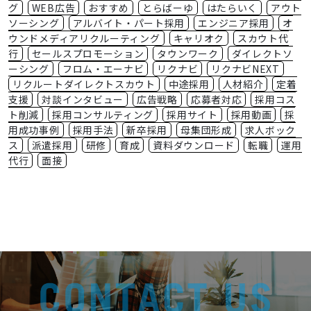
グ
WEB広告
おすすめ
とらばーゆ
はたらいく
アウト
ソーシング
アルバイト・パート採用
エンジニア採用
オ
ウンドメディアリクルーティング
キャリオク
スカウト代
行
セールスプロモーション
タウンワーク
ダイレクトソ
ーシング
フロム・エーナビ
リクナビ
リクナビNEXT
リクルートダイレクトスカウト
中途採用
人材紹介
定着
支援
対談インタビュー
広告戦略
応募者対応
採用コス
ト削減
採用コンサルティング
採用サイト
採用動画
採
用成功事例
採用手法
新卒採用
母集団形成
求人ボック
ス
派遣採用
研修
育成
資料ダウンロード
転職
運用
代行
面接