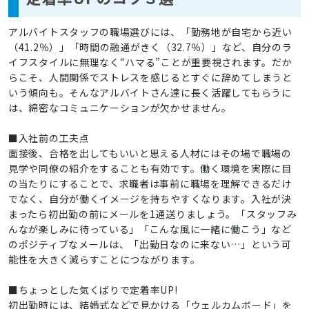
アルバイトスタッフの職場選びには、「勤務地が自宅から近い
（41.2％）」「時間の融通がきく（32.7％）」など、自分のラ
イフスタイルに無理なく“ハマる”ことが重要視されます。だか
らこそ、人間関係でストレスを感じるとすぐに辞めてしまうと
いう傾向も。そんなアルバイトさん達に長く活躍してもらうに
は、綿密なコミュニケーションが欠かせません。
■入社前の工夫点
面接後、合格を出してもいいと思える人材にはその場で職場の
見学や同僚の紹介をすることも有効です。働く環境を実際に目
の当たりにすることで、求職者は事前に職場を理解できるだけ
でなく、自分が働くイメージを持ちやすくなります。入社が決
まったら初出勤の前にメールを1通送りましょう。「スタッフみ
んなが楽しみに待っている」「こんな風に一緒に働こう」など
のポジティブなメールは、「出勤日なのに来ない…」という可
能性を大きく減らすことにつながります。
■ちょっとした気くばりで定着率UP!
初出勤時には、結婚式などで見かける「ウェルカムボード」を