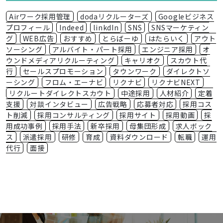
Airワーク採用管理
dodaリクルーターズ
Googleビジネス
プロフィール
Indeed
linkdIn
SNS
SNSマーケティン
グ
WEB広告
おすすめ
とらばーゆ
はたらいく
アウト
ソーシング
アルバイト・パート採用
エンジニア採用
オ
ウンドメディアリクルーティング
キャリオク
スカウト代
行
セールスプロモーション
タウンワーク
ダイレクトソ
ーシング
フロム・エーナビ
リクナビ
リクナビNEXT
リクルートダイレクトスカウト
中途採用
人材紹介
定着
支援
対談インタビュー
広告戦略
応募者対応
採用コス
ト削減
採用コンサルティング
採用サイト
採用動画
採
用成功事例
採用手法
新卒採用
母集団形成
求人ボック
ス
派遣採用
研修
育成
資料ダウンロード
転職
運用
代行
面接