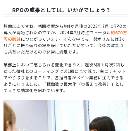
―RPOの成果としては、いかがでしょう？
想像以上ですね。初回提案から約4か月後の2023年7月にRPOの
導入が開始されたのですが、2024年2月時点でトータル
約670万
円の削減
につながっています。そんな中でも、鈴木さんには3ヶ
月ごとに振り返りの場を設けていただいていて、今後の改善点
も共有いただけるので非常に満足です。
業務上において感じられる変化で言うと、週次5回＋月次2回も
あった御社とのミーティングは週1回にまで減り、主にチャット
でやり取りをすることで、各担当者がメイン業務に注力できる
ようになりました。「稼働数の最大化（歩留まり改善）」とし
て大きな効率化を図れています。