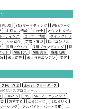
ゴリ
d PLUS
SNSマーケティング
WEBマーケ
グ
お役立ち情報
その他
オウンドメディ
ルーティング
セミナー情報
ダイレクトソ
グ
人材紹介
定着・育成
採用コンサル
グ
採用ノウハウ
採用ブランディング
採
ケット
採用代行
採用実務
採用戦略
法
求人広告
求人検索エンジン
集客
ワーク採用管理
dodaリクルーターズ
gleビジネスプロフィール
d
linkdIn
SNS
SNSマーケティング
広告
おすすめ
とらばーゆ
はたらいく
ソーシング
アルバイト・パート採用
エ