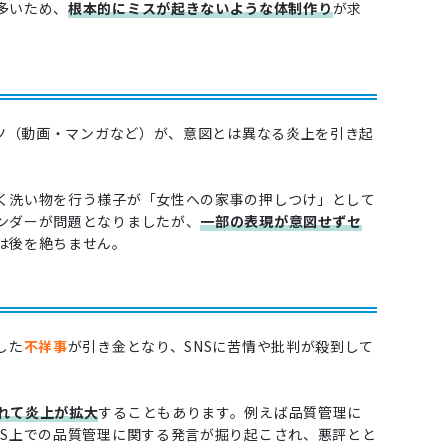
多いため、
根本的にミスが起きないような体制作り
が求
ンツ（動画・マンガなど）が、意図とは異なる炎上を引き起
く洗い物を行う様子が「女性への家事の押しつけ」として
ンダーが問題となりましたが、
一部の表現が意図せずセ
は後を絶ちません。
した
不祥事
が引き金となり、SNSに苦情や批判が殺到して
れて炎上が拡大
することもあります。例えば品質管理に
NS上での品質管理に関する発言が掘り起こされ、悪評とと