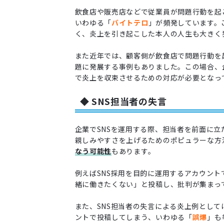
飲食店や販売店などで従業員が問題行動を起
いわゆる「
バイトテロ
」が頻発しています。
く、炎上を引き起こした本人の人生も大きく
また近年では、顧客側が飲食店で問題行動を
題に発展する事例もありました。この場合、
で炎上を収束させるための対応が必要となっ
◆ SNS担当者の失言
企業でSNSを運用する際、担当者を前面に
親しみやすさを上げるためのポピュラーな方
なう可能性
もあります。
例えばSNS採用を目的に運用するアカウン
緒に働きたくない」と投稿し、批判が集まっ
また、SNS担当者の失言による炎上例とし
ントで投稿してしまう、いわゆる「
誤爆
」も