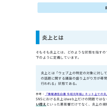
炎上とは
そもそも炎上とは、どのような状態を指すの
下のように定義しています。
炎上とは「ウェブ上の特定の対象に対し
の話題に関する議論の盛り上がり方が尋
行われる」状態である。
参考：
『情報通信白書 令和元年版』ネット上での炎
SNSにおける炎上はweb上だけの問題では
い控え
といった悪影響だけでなく、炎上の規