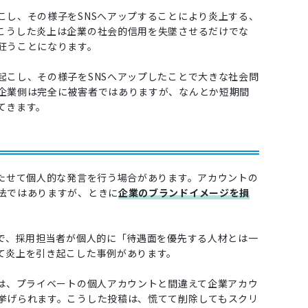
こし、その様子をSNSへアップすることにより炎上する、
こうした炎上は企業の社会的信用を失墜させるだけでな
狂うことになります。
起こし、その様子をSNSへアップしたことで大きな社会問
企業側は完全に被害者ではありますが、なんとか短期間
てきます。
立たせて個人的な発言を行う場合があります。アカウントの
法ではありますが、ときに
企業のブランドイメージを損
トで、採用担当者が個人的に「待遇面を優先する人材とは一
て炎上を引き起こした事例があります。
ては、プライベートの個人アカウントと間違えて企業アカウ
挙げられます。こうした投稿は、慌てて削除してもスクリ