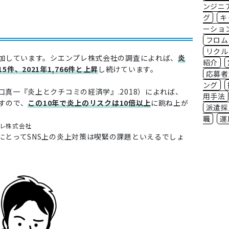
ンジニ
グ
キ
ーショ
フロム
リクル
増加しています。シエンプレ株式会社の調査によれば、
炎
紹介
15件、2021年1,766件と上昇
し続けています。
応募者
ング
真一『炎上とクチコミの経済学』.2018）によれば、
用手法
ますので、
この10年で炎上のリスクは10倍以上
に跳ね上が
派遣採
職
運
レ株式会社
にとってSNS上の炎上対策は喫緊の課題といえるでしょ