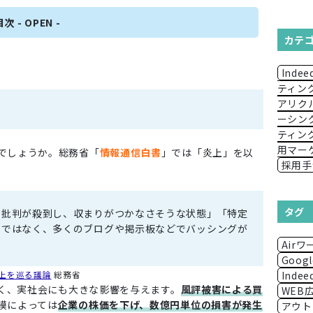
カテ
Indee
ティン
アリク
ーシン
ティン
用マー
でしょうか。総務省「
情報通信白書
」では「炎上」を以
採用手
タグ
て批判が殺到し、収まりがつかなさそうな状態」「特定
常ではなく、多くのブログや掲示板などでバッシングが
Air
Goo
Indee
上を巡る議論
総務省
なく、実社会にも大きな影響を与えます。
風評被害による買
WEB
模によっては
企業の株価を下げ、数億円単位の損害が発生
アウト