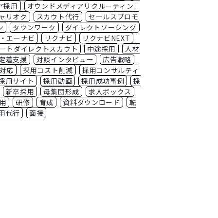
ア採用
オウンドメディアリクルーティン
ャリオク
スカウト代行
セールスプロモ
ン
タウンワーク
ダイレクトソーシング
・エーナビ
リクナビ
リクナビNEXT
ートダイレクトスカウト
中途採用
人材
定着支援
対談インタビュー
広告戦略
対応
採用コスト削減
採用コンサルティ
採用サイト
採用動画
採用成功事例
採
新卒採用
母集団形成
求人ボックス
用
研修
育成
資料ダウンロード
転
用代行
面接