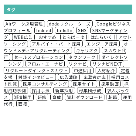
タグ
Airワーク採用管理
dodaリクルーターズ
Googleビジネス
プロフィール
Indeed
linkdIn
SNS
SNSマーケティン
グ
WEB広告
おすすめ
とらばーゆ
はたらいく
アウト
ソーシング
アルバイト・パート採用
エンジニア採用
オ
ウンドメディアリクルーティング
キャリオク
スカウト代
行
セールスプロモーション
タウンワーク
ダイレクトソ
ーシング
フロム・エーナビ
リクナビ
リクナビNEXT
リクルートダイレクトスカウト
中途採用
人材紹介
定着
支援
対談インタビュー
広告戦略
応募者対応
採用コス
ト削減
採用コンサルティング
採用サイト
採用動画
採
用成功事例
採用手法
新卒採用
母集団形成
求人ボック
ス
派遣採用
研修
育成
資料ダウンロード
転職
運用
代行
面接