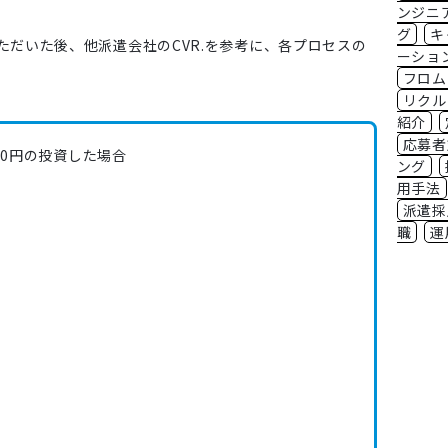
ンジニ
グ
キ
だいた後、他派遣会社のCVR.を参考に、各プロセスの
ーショ
フロム
リクル
紹介
応募者
000円の投資した場合
ング
用手法
派遣採
職
運