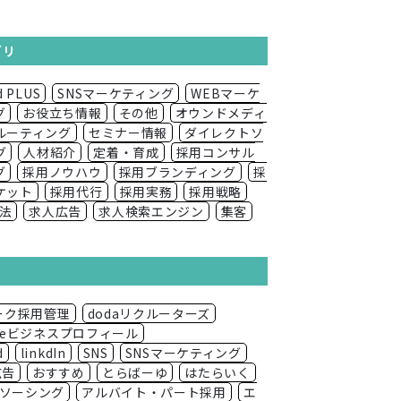
ゴリ
d PLUS
SNSマーケティング
WEBマーケ
グ
お役立ち情報
その他
オウンドメディ
ルーティング
セミナー情報
ダイレクトソ
グ
人材紹介
定着・育成
採用コンサル
グ
採用ノウハウ
採用ブランディング
採
ケット
採用代行
採用実務
採用戦略
法
求人広告
求人検索エンジン
集客
ワーク採用管理
dodaリクルーターズ
gleビジネスプロフィール
d
linkdIn
SNS
SNSマーケティング
広告
おすすめ
とらばーゆ
はたらいく
ソーシング
アルバイト・パート採用
エ