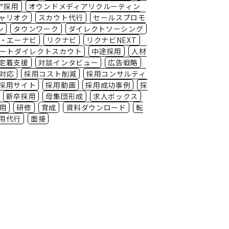
ア採用
オウンドメディアリクルーティン
ャリオク
スカウト代行
セールスプロモ
ン
タウンワーク
ダイレクトソーシング
・エーナビ
リクナビ
リクナビNEXT
ートダイレクトスカウト
中途採用
人材
定着支援
対談インタビュー
広告戦略
対応
採用コスト削減
採用コンサルティ
採用サイト
採用動画
採用成功事例
採
新卒採用
母集団形成
求人ボックス
用
研修
育成
資料ダウンロード
転
用代行
面接