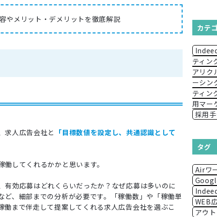
容やメリット・デメリットを徹底解説
カテ
Indee
ティン
アリク
ーシン
ティン
用マー
採用手
、求人広告会社と
「目標数値を設定し、共通認識として
タグ
稼働してくれるかかと思います。
Air
Goo
、有効応募はどれくらいだったか？なぜ応募は多いのに
Indee
など、細部までの分析が必要です。「稼働数」や「稼働単
WEB
稼働まで伴走して提案してくれる求人広告会社を選ぶこ
アウト