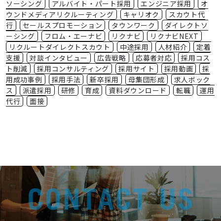
ソーシング
アルバイト・パート採用
エンジニア採用
オ
ウンドメディアリクルーティング
キャリオク
スカウト代
行
セールスプロモーション
タウンワーク
ダイレクトソ
ーシング
フロム・エーナビ
リクナビ
リクナビNEXT
リクルートダイレクトスカウト
中途採用
人材紹介
定着
支援
対談インタビュー
広告戦略
応募者対応
採用コス
ト削減
採用コンサルティング
採用サイト
採用動画
採
用成功事例
採用手法
新卒採用
母集団形成
求人ボック
ス
派遣採用
研修
育成
資料ダウンロード
転職
運用
代行
面接