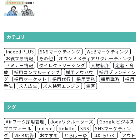
カテゴリ
Indeed PLUS
SNSマーケティング
WEBマーケティング
お役立ち情報
その他
オウンドメディアリクルーティング
セミナー情報
ダイレクトソーシング
人材紹介
定着・育
成
採用コンサルティング
採用ノウハウ
採用ブランディン
グ
採用マーケット
採用代行
採用実務
採用戦略
採用
手法
求人広告
求人検索エンジン
集客
タグ
Airワーク採用管理
dodaリクルーターズ
Googleビジネス
プロフィール
Indeed
linkdIn
SNS
SNSマーケティン
グ
WEB広告
おすすめ
とらばーゆ
はたらいく
アウト