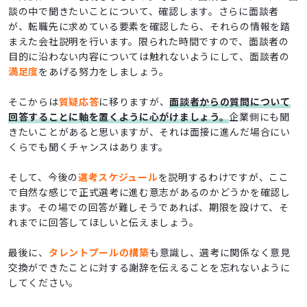
談の中で聞きたいことについて、確認します。さらに面談者
が、転職先に求めている要素を確認したら、それらの情報を踏
まえた会社説明を行います。限られた時間ですので、面談者の
目的に沿わない内容については触れないようにして、面談者の
満足度
をあげる努力をしましょう。
そこからは
質疑応答
に移りますが、
面談者からの質問について
回答することに軸を置くように心がけましょう。
企業側にも聞
きたいことがあると思いますが、それは面接に進んだ場合にい
くらでも聞くチャンスはあります。
そして、今後の
選考スケジュール
を説明するわけですが、ここ
で自然な感じで正式選考に進む意志があるのかどうかを確認し
ます。その場での回答が難しそうであれば、期限を設けて、そ
れまでに回答してほしいと伝えましょう。
最後に、
タレントプールの構築
も意識し、選考に関係なく意見
交換ができたことに対する謝辞を伝えることを忘れないように
してください。