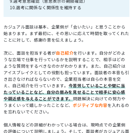
9.選考意思確認（意思表示の期限確認）
10.選考に関係なく関係性を維持する
カジュアル面談は基本、企業側が「会いたい」と思うことから
始まります。まず最初に、その思いに応えて時間を取ってくれた
ことに対して、感謝の意を伝えましょう。
次に、面談を担当する者が
自己紹介
を行います。自分がどのよ
うな立場で仕事を行っているかを説明することで、相手はどの
ような質問をするべきなのかがわかります。また、自己紹介は
アイスブレイクとしての役割も担っています。面談者の本音も引
き出さなければならないので、企業担当者は自らの本音を交
え、自己紹介を行っていきます。
今苦労していることや壁に当
たっていることなど、自分の弱みを見せることで相手に安心感
や親近感を与えることができます。
問題解決に向けての努力や
うまくいって嬉しかったことなど、
ポジティブな内容
を入れるの
を忘れないでください。
個人情報などの詳細がわかっている場合は、現時点での企業側
の評価について説明しましょう。そして、面談者がカジュアル面