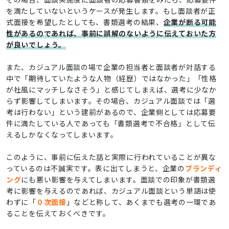
を満たしていないというケースが発生します。もし面談者が正
式面接を希望したとしても、書類選考の結果、
企業が断る可能
性があるのであれば、事前に誤解のないように伝えておいた方
が良いでしょう。
また、カジュアル面談の場で企業の担当者と面談者が対話する
中で「期待していたような人物（経歴）ではなかった」「性格
が社風にマッチしなさそう」と感じてしまえば、選考に少なか
らず影響してしまいます。その場合、カジュアル面談では「選
考は行わない」という建前があるので、企業側としては応募要
件に満たしている人であっても「書類選考で不合格」として伝
えるしかなくなってしまいます。
このように、事前に伝えた話と実際に行われていることが異な
っているのは不誠実です。表に出てしまうと、企業の
ブランディ
ング
にも悪い影響を与えてしまいます。面談での印象が書類選
考に影響を与えるのであれば、カジュアル面談という単語は使
わずに「
０次面接
」などと称して、あくまでも選考の一環であ
ることを伝えておくべきです。