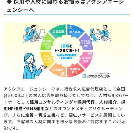
◆ 採用や人材に関わるお悩みはアクシアエージ
ェンシーへ
アクシアエージェンシーでは、総合求人広告代理店として全国
各地200以上の求人広告を取り扱うだけでなく、人材採用のパー
トナーとして
採用コンサルティング
や
採用代行
、
人材紹介
、
採
用HP作成
や
SNS運用
などのオウンドメディアリクルーティン
グ、さらに
定着・育成支援
など、幅広いサービスを展開してい
ます。お客様の人材に関する様々なお悩みに対応することが可
能です。