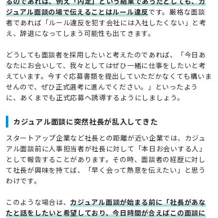
るのであれば、例え「内定」という結果であったとしても、カ
ジュアル面談の場で伝えることはルール違反
です。厳格な面談
者であれば「ルール違反を犯す会社には入社したくない」と考
え、辞退になってしまう可能性も出てきます。
どうしても面談者を採用したいと考えたのであれば、「今日あ
なたにお会いして、我々としてはぜひ一緒に仕事をしたいと考
えています。今すぐ応募書類を提出していただかなくても構いま
せんので、ぜひ正式選考に進んでください。」といったよう
に、あくまでも正式応募へ誘導するようにしましょう。
カジュアル面談に突然社長が乱入してきた
スタートアップ企業など社長との距離が近い企業では、カジュ
アル面談前に人事担当者が社長に対して「本日お会いする人」
として報告することがあります。その時、面談者の経歴に対し
て社長が興味を持てば、「早く会って熱意を伝えたい」と思う
わけです。
このような場合は、
カジュアル面談が始まる前に「社長があな
たと話をしたいと希望しており、今日時間が合えばこの面談に