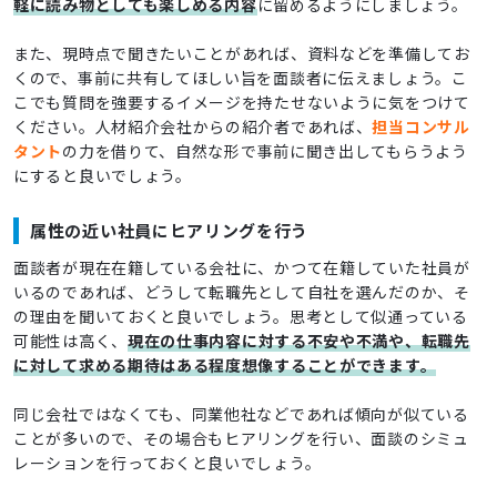
軽に読み物としても楽しめる内容
に留めるようにしましょう。
また、現時点で聞きたいことがあれば、資料などを準備してお
くので、事前に共有してほしい旨を面談者に伝えましょう。こ
こでも質問を強要するイメージを持たせないように気をつけて
ください。人材紹介会社からの紹介者であれば、
担当コンサル
タント
の力を借りて、自然な形で事前に聞き出してもらうよう
にすると良いでしょう。
属性の近い社員にヒアリングを行う
面談者が現在在籍している会社に、かつて在籍していた社員が
いるのであれば、どうして転職先として自社を選んだのか、そ
の理由を聞いておくと良いでしょう。思考として似通っている
可能性は高く、
現在の仕事内容に対する不安や不満や、転職先
に対して求める期待はある程度想像することができます。
同じ会社ではなくても、同業他社などであれば傾向が似ている
ことが多いので、その場合もヒアリングを行い、面談のシミュ
レーションを行っておくと良いでしょう。