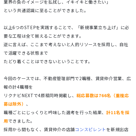
業界の負のイメージを払拭し、イキイキと働きたい」
という共通認識に至ることができました。
以上6つのSTEPを実践することで、「新規事業立ち上げ」に必
要な工程は全て揃えることができます。
逆に言えば、ここまで考えないと人的リソースを採用し、自社
で活躍できる状態まで
たどり着くことはできないということです。
今回のケースでは、不動産管理部門で2職種、賃貸仲介営業、広
報の計4職種を
リクナビNEXTで4原稿同時掲載し、
総応募数は766名（重複応
募は除外）
、
職種ごとにじっくりと吟味した選考を行った結果、
計11名を採
用
できました。
採用から間もなく、賃貸仲介の店舗
コンスピレント
を新規出店