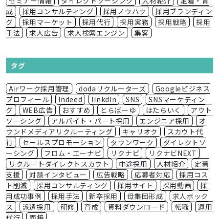
セミナー情報
ダイレクトソーシング
人材紹介
定着・育
成
採用コンサルティング
採用ノウハウ
採用ブランディン
グ
採用マーケット
採用代行
採用実務
採用戦略
採用
手法
求人広告
求人検索エンジン
集客
タグ
Airワーク採用管理
dodaリクルーターズ
Googleビジネス
プロフィール
Indeed
linkdIn
SNS
SNSマーケティン
グ
WEB広告
おすすめ
とらばーゆ
はたらいく
アウト
ソーシング
アルバイト・パート採用
エンジニア採用
オ
ウンドメディアリクルーティング
キャリオク
スカウト代
行
セールスプロモーション
タウンワーク
ダイレクトソ
ーシング
フロム・エーナビ
リクナビ
リクナビNEXT
リクルートダイレクトスカウト
中途採用
人材紹介
定着
支援
対談インタビュー
広告戦略
応募者対応
採用コス
ト削減
採用コンサルティング
採用サイト
採用動画
採
用成功事例
採用手法
新卒採用
母集団形成
求人ボック
ス
派遣採用
研修
育成
資料ダウンロード
転職
運用
代行
面接