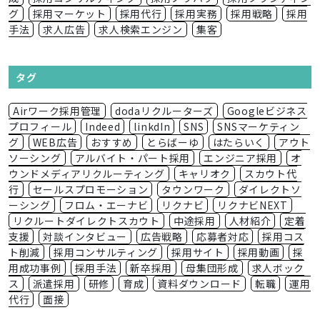
グ
採用マーケット
採用代行
採用実務
採用戦略
採用
手法
求人広告
求人検索エンジン
集客
タグ
Airワーク採用管理
dodaリクルーターズ
Googleビジネス
プロフィール
Indeed
linkdIn
SNS
SNSマーケティン
グ
WEB広告
おすすめ
とらばーゆ
はたらいく
アウト
ソーシング
アルバイト・パート採用
エンジニア採用
オ
ウンドメディアリクルーティング
キャリオク
スカウト代
行
セールスプロモーション
タウンワーク
ダイレクトソ
ーシング
フロム・エーナビ
リクナビ
リクナビNEXT
リクルートダイレクトスカウト
中途採用
人材紹介
定着
支援
対談インタビュー
広告戦略
応募者対応
採用コス
ト削減
採用コンサルティング
採用サイト
採用動画
採
用成功事例
採用手法
新卒採用
母集団形成
求人ボック
ス
派遣採用
研修
育成
資料ダウンロード
転職
運用
代行
面接