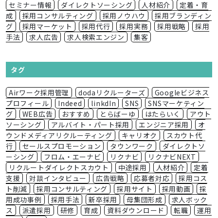
セミナー情報
ダイレクトソーシング
人材紹介
定着・育
成
採用コンサルティング
採用ノウハウ
採用ブランディン
グ
採用マーケット
採用代行
採用実務
採用戦略
採用
手法
求人広告
求人検索エンジン
集客
タグ
Airワーク採用管理
dodaリクルーターズ
Googleビジネス
プロフィール
Indeed
linkdIn
SNS
SNSマーケティン
グ
WEB広告
おすすめ
とらばーゆ
はたらいく
アウト
ソーシング
アルバイト・パート採用
エンジニア採用
オ
ウンドメディアリクルーティング
キャリオク
スカウト代
行
セールスプロモーション
タウンワーク
ダイレクトソ
ーシング
フロム・エーナビ
リクナビ
リクナビNEXT
リクルートダイレクトスカウト
中途採用
人材紹介
定着
支援
対談インタビュー
広告戦略
応募者対応
採用コス
ト削減
採用コンサルティング
採用サイト
採用動画
採
用成功事例
採用手法
新卒採用
母集団形成
求人ボック
ス
派遣採用
研修
育成
資料ダウンロード
転職
運用